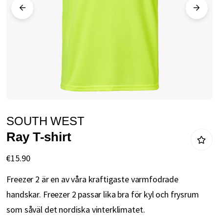
gallery
Skip
SOUTH WEST
to
Ray T-shirt
the
beginning
€15.90
of
Freezer 2 är en av våra kraftigaste varmfodrade
the
handskar. Freezer 2 passar lika bra för kyl och frysrum
images
som såväl det nordiska vinterklimatet.
gallery